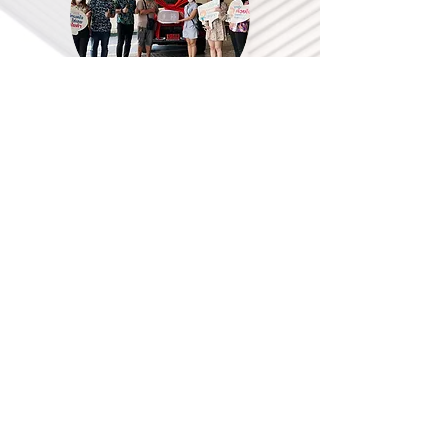
คุณ อำพวรรณ ภู่โต๊ะยา
ออกรถรุ่น Fortuner Regender 2.4
บจม. อินทนนท์พรินเตอร์