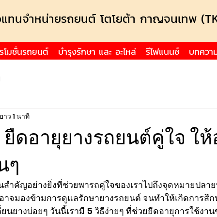
วแทนจำหน่ายรถยนต์ โตโยต้า กาญจนเทพ (T
รโมชั่นรถยนต์
บำรุงรักษา และ อะไหล่
รีไฟแนนซ์
บทควา
ป
ยาว 1 นาที
ๆ ยืดอายุยางรถยนต์คู่ใจ ให้อ
นๆ
วนสำคัญอย่างยิ่งที่ช่วยพารถคู่ใจของเราไปถึงจุดหมายปลาย
าจมองข้ามการดูแลรักษายางรถยนต์ จนทำให้เกิดการสึกหรอ
ี่ยนยางบ่อยๆ วันนี้เรามี 5 วิธีง่ายๆ ที่ช่วยยืดอายุการใช้