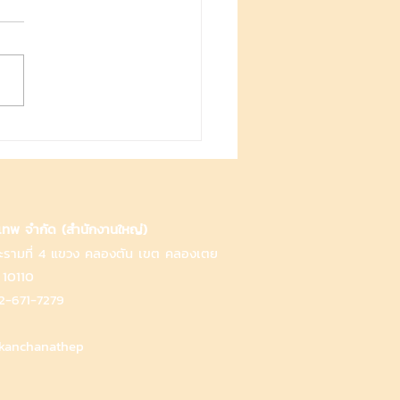
ธีลดความร้อนในรถยนต์
งรวดเร็ว รับมืออากาศร้อน
ือโปร!
ทพ จำกัด (สำนักงานใหญ่)
.พระรามที่ 4 แขวง คลองตัน เขต คลองเตย
 10110
2-671-7279
kanchanathep