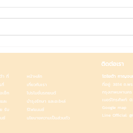
เจาะลึก 5 นิสัยการขับรถที่ควร
5 วิ
หลีกเลี่ยง
อย่า
แบบม
ติดต่อเรา
า ที่
หน้าหลัก
โตโยต้า กาญจนเ
ที่อยู่: 3814 ถ
ที่
เกี่ยวกับเรา
กรุงเทพมหานคร
จเช็ก
โปรโมชั่นรถยนต์
เบอร์โทรศัพท์:
0
นและ
บำรุงรักษา และอะไหล่
Google map
ย รับ
รีไฟแนนซ์
Line Official:
@
นซ์
นโยบายความเป็นส่วนตัว