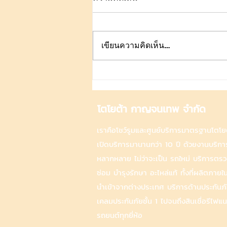
เขียนความคิดเห็น…
5 เทคนิคขับรถประหยัดน้ำมัน
โตโยต้า กาญจนเทพ จำกัด
เราคือโชว์รูมและศูนย์บริการมาตรฐานโตโยต้
เปิดบริการมานานกว่า 10 ปี ด้วยงานบริการ
หลากหลาย ไม่ว่าจะเป็น รถใหม่ บริการตรว
ซ่อม บำรุงรักษา อะไหล่แท้ ทั้งที่ผลิตภายใ
นำเข้าจากต่างประเทศ บริการด้านประกันภั
เคลมประกันภัยชั้น 1 ไปจนถึงสินเชื่อรีไฟแน
รถยนต์ทุกยี่ห้อ