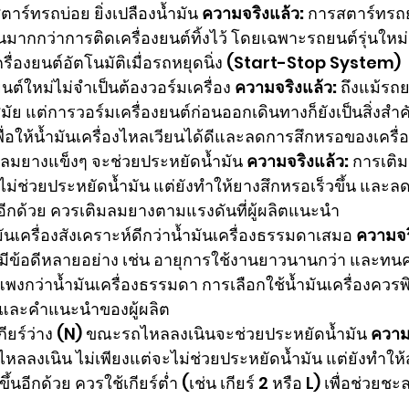
งสตาร์ทรถบ่อย ยิ่งเปลืองน้ำมัน 
ความจริงแล้ว:
 การสตาร์ทรถย
นมากกว่าการติดเครื่องยนต์ทิ้งไว้ โดยเฉพาะรถยนต์รุ่นใหม่ๆ
่องยนต์อัตโนมัติเมื่อรถหยุดนิ่ง (Start-Stop System)
นต์ใหม่ไม่จำเป็นต้องวอร์มเครื่อง 
ความจริงแล้ว:
 ถึงแม้รถย
สมัย แต่การวอร์มเครื่องยนต์ก่อนออกเดินทางก็ยังเป็นสิ่ง
พื่อให้น้ำมันเครื่องไหลเวียนได้ดีและลดการสึกหรอของเครื่
มลมยางแข็งๆ จะช่วยประหยัดน้ำมัน 
ความจริงแล้ว:
 การเติ
ะไม่ช่วยประหยัดน้ำมัน แต่ยังทำให้ยางสึกหรอเร็วขึ้น และ
ีกด้วย ควรเติมลมยางตามแรงดันที่ผู้ผลิตแนะนำ
มันเครื่องสังเคราะห์ดีกว่าน้ำมันเครื่องธรรมดาเสมอ 
ความจร
ห์มีข้อดีหลายอย่าง เช่น อายุการใช้งานยาวนานกว่า และทน
าแพงกว่าน้ำมันเครื่องธรรมดา การเลือกใช้น้ำมันเครื่องคว
และคำแนะนำของผู้ผลิต
เกียร์ว่าง (N) ขณะรถไหลลงเนินจะช่วยประหยัดน้ำมัน 
ความ
ไหลลงเนิน ไม่เพียงแต่จะไม่ช่วยประหยัดน้ำมัน แต่ยังทำให้
ึ้นอีกด้วย ควรใช้เกียร์ต่ำ (เช่น เกียร์ 2 หรือ L) เพื่อช่วย