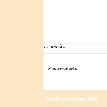
ความคิดเห็น
เขียนความคิดเห็น…
5 วิธีง่ายๆ ยืดอายุยางรถยนต์
คู่ใจ ให้อยู่กับคุณไปนานๆ
โตโยต้า กาญจนเทพ จำกัด