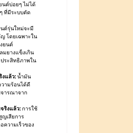
นต์บ่อยๆ ไม่ได้
 ที่มีระบบตัด
นต์รุ่นใหม่จะมี
สำคัญ โดยเฉพาะใน
องยนต์
มลมยางแข็งเกิน
ลดประสิทธิภาพใน
ิงแล้ว:
 น้ำมัน
ความร้อนได้ดี
รพิจารณาจาก
จริงแล้ว:
 การใช้
สูญเสียการ
ชะลอความเร็วของ