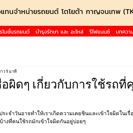
วแทนจำหน่ายรถยนต์ โตโยต้า กาญจนเทพ (T
รโมชั่นรถยนต์
บำรุงรักษา และ อะไหล่
รีไฟแนนซ์
บทควา
ป
ยาว 1 นาที
่อผิดๆ เกี่ยวกับการใช้รถที
ประจำวันอาจทำให้เราเกิดความเคยชินและเข้าใจผิดในเรื่อง
รบ้างที่คนใช้รถมักเข้าใจผิดกันอยู่บ่อยๆ